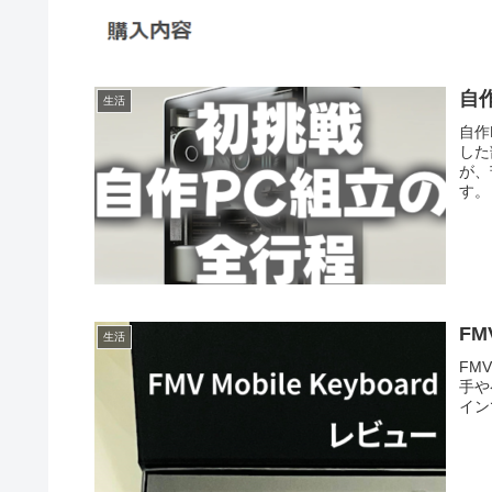
自
生活
自作
した
が、
す。
FM
生活
FM
手や
イン