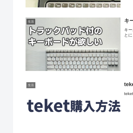
キ
生活
キー
とに
te
生活
te