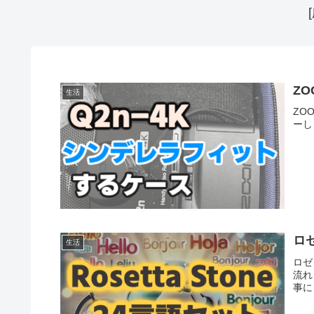
ZO
生活
ZO
ーし
ロ
生活
ロゼ
流れ
事に