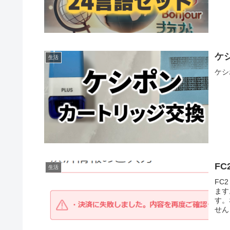
ケ
生活
ケシ
F
生活
FC
ます
す。
せん