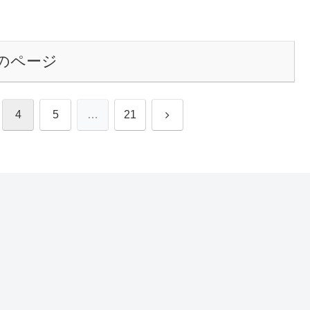
のページ
次
4
5
…
21
へ