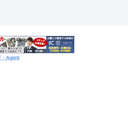
・Agent
い